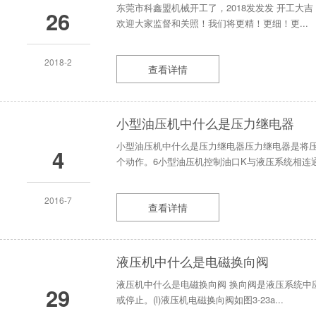
东莞市科鑫盟机械开工了，2018发发发 开工
26
欢迎大家监督和关照！我们将更精！更细！更...
2018-2
查看详情
小型油压机中什么是压力继电器
小型油压机中什么是压力继电器压力继电器是将
4
个动作。6小型油压机控制油口K与液压系统相连通，
2016-7
查看详情
液压机中什么是电磁换向阀
液压机中什么是电磁换向阀 换向阀是液压系统
29
或停止。(l)液压机电磁换向阀如图3-23a...