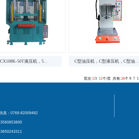
CX108K-50T液压机，5...
C型油压机，C型液压机，C型油...
页次:
1
/3
12
个/页 共有:
26
个
9
7
传真：0769-82009482
560853800
650243311