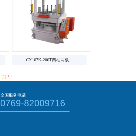
CX107K-200T四柱两板...
1
[2]
8
:
全国服务电话
0769-82009716