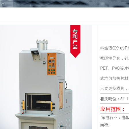
科鑫盟CX10
密缝性导套，针
PET、PVC
式均匀加热片材
只要更换模具，
相关吨位：
5T 1
应用范围：
家电行业：电
面板;