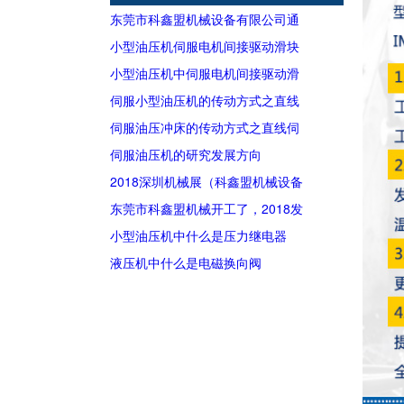
东莞市科鑫盟机械设备有限公司通
过2018年高新技术企业
小型油压机伺服电机间接驱动滑块
小型油压机中伺服电机间接驱动滑
块
伺服小型油压机的传动方式之直线
伺服电机直接驱动滑块
伺服油压冲床的传动方式之直线伺
服电机直接驱动滑块
伺服油压机的研究发展方向
2018深圳机械展（科鑫盟机械设备
有限公司），深圳展馆3G24号，欢
东莞市科鑫盟机械开工了，2018发
迎新老客户莅临参观
发发
小型油压机中什么是压力继电器
液压机中什么是电磁换向阀