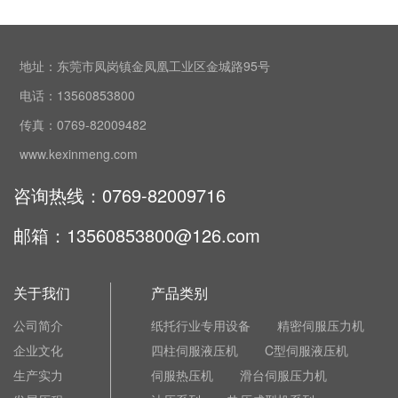
地址：东莞市凤岗镇金凤凰工业区金城路95号
电话：13560853800
传真：0769-82009482
www.kexinmeng.com
咨询热线：0769-82009716
邮箱：13560853800@126.com
关于我们
产品类别
公司简介
纸托行业专用设备
精密伺服压力机
企业文化
四柱伺服液压机
C型伺服液压机
生产实力
伺服热压机
滑台伺服压力机