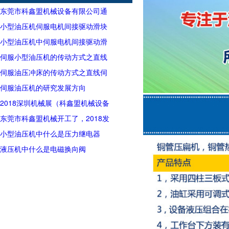
东莞市科鑫盟机械设备有限公司通
过2018年高新技术企业
小型油压机伺服电机间接驱动滑块
小型油压机中伺服电机间接驱动滑
块
伺服小型油压机的传动方式之直线
伺服电机直接驱动滑块
伺服油压冲床的传动方式之直线伺
服电机直接驱动滑块
伺服油压机的研究发展方向
2018深圳机械展（科鑫盟机械设备
有限公司），深圳展馆3G24号，欢
东莞市科鑫盟机械开工了，2018发
迎新老客户莅临参观
发发
小型油压机中什么是压力继电器
液压机中什么是电磁换向阀